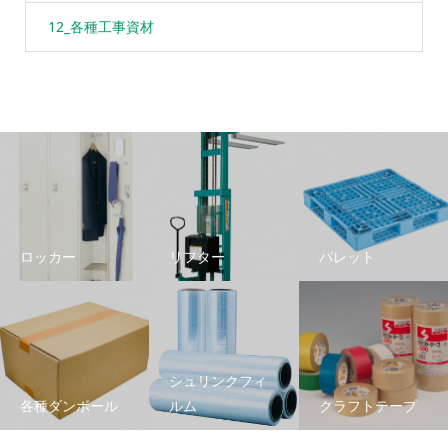
12_各種工事資材
ロッカー
リフター
パレット
シュリンクフィ
各種ダンボール
ルム
クラフトテープ