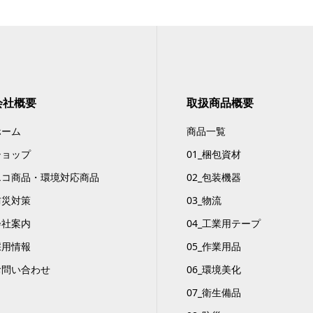
会社概要
取扱商品概要
ホーム
商品一覧
ショップ
01_梱包資材
エコ商品・環境対応商品
02_包装機器
防災対策
03_物流
会社案内
04_工業用テープ
採用情報
05_作業用品
お問い合わせ
06_環境美化
07_衛生備品