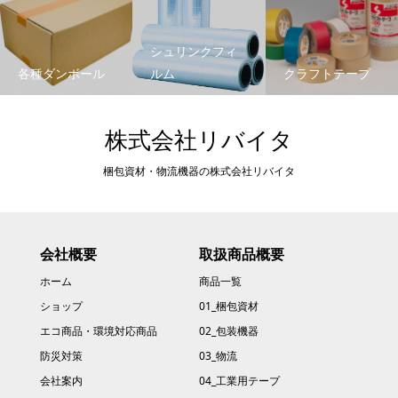
シュリンクフィ
各種ダンボール
ルム
クラフトテープ
株式会社リバイタ
梱包資材・物流機器の株式会社リバイタ
会社概要
取扱商品概要
ホーム
商品一覧
ショップ
01_梱包資材
エコ商品・環境対応商品
02_包装機器
防災対策
03_物流
会社案内
04_工業用テープ