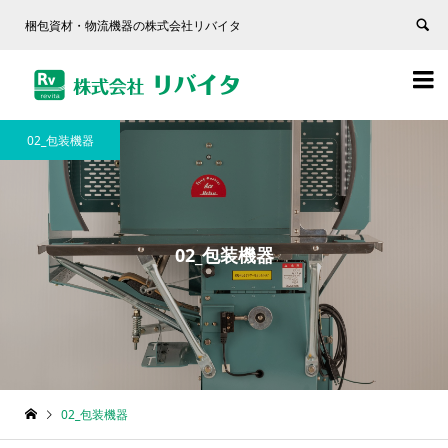
梱包資材・物流機器の株式会社リバイタ


02_包装機器
02_包装機器
02_包装機器