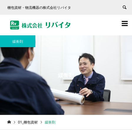
梱包資材・物流機器の株式会社リバイタ


緩衝剤
緩衝剤
01_梱包資材
緩衝剤