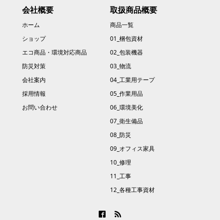
会社概要
取扱商品概要
ホーム
商品一覧
ショップ
01_梱包資材
エコ商品・環境対応商品
02_包装機器
防災対策
03_物流
会社案内
04_工業用テープ
採用情報
05_作業用品
お問い合わせ
06_環境美化
07_衛生備品
08_防災
09_オフィス家具
10_修理
11_工事
12_各種工事資材