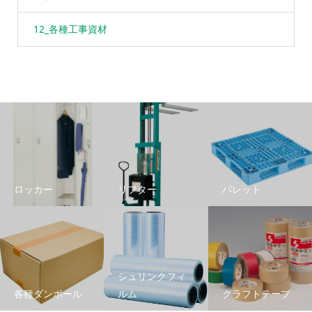
12_各種工事資材
ロッカー
リフター
パレット
シュリンクフィ
各種ダンボール
ルム
クラフトテープ