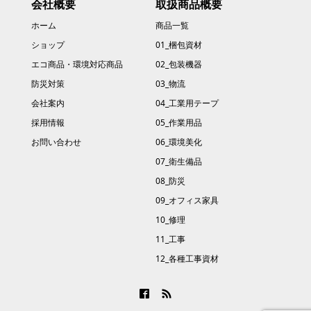
会社概要
取扱商品概要
ホーム
商品一覧
ショップ
01_梱包資材
エコ商品・環境対応商品
02_包装機器
防災対策
03_物流
会社案内
04_工業用テープ
採用情報
05_作業用品
お問い合わせ
06_環境美化
07_衛生備品
08_防災
09_オフィス家具
10_修理
11_工事
12_各種工事資材